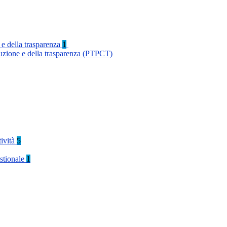
 e della trasparenza
1
ruzione e della trasparenza (PTPCT)
tività
5
stionale
1