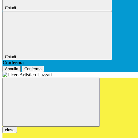
Chiudi
Chiudi
Conferma
Annulla
Conferma
close