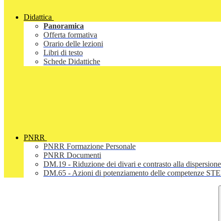
Didattica
Panoramica
Offerta formativa
Orario delle lezioni
Libri di testo
Schede Didattiche
PNRR
PNRR Formazione Personale
PNRR Documenti
DM.19 - Riduzione dei divari e contrasto alla dispersione
DM.65 - Azioni di potenziamento delle competenze STEM