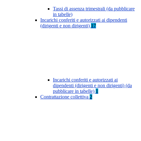
Tassi di assenza trimestrali (da pubblicare
in tabelle)
Incarichi conferiti e autorizzati ai dipendenti
(dirigenti e non dirigenti)
17
Incarichi conferiti e autorizzati ai
dipendenti (dirigenti e non dirigenti) (da
pubblicare in tabelle)
1
Contrattazione collettiva
2