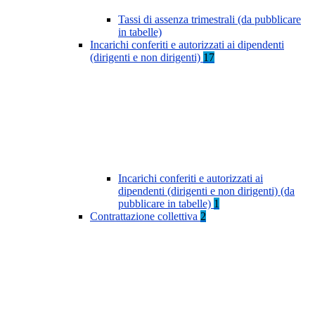
Tassi di assenza trimestrali (da pubblicare
in tabelle)
Incarichi conferiti e autorizzati ai dipendenti
(dirigenti e non dirigenti)
17
Incarichi conferiti e autorizzati ai
dipendenti (dirigenti e non dirigenti) (da
pubblicare in tabelle)
1
Contrattazione collettiva
2