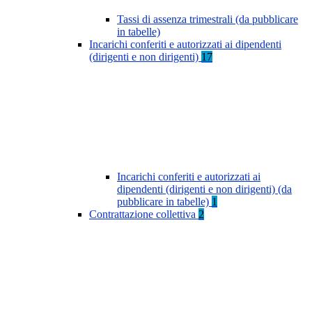
Tassi di assenza trimestrali (da pubblicare
in tabelle)
Incarichi conferiti e autorizzati ai dipendenti
(dirigenti e non dirigenti)
17
Incarichi conferiti e autorizzati ai
dipendenti (dirigenti e non dirigenti) (da
pubblicare in tabelle)
1
Contrattazione collettiva
2