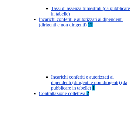
Tassi di assenza trimestrali (da pubblicare
in tabelle)
Incarichi conferiti e autorizzati ai dipendenti
(dirigenti e non dirigenti)
17
Incarichi conferiti e autorizzati ai
dipendenti (dirigenti e non dirigenti) (da
pubblicare in tabelle)
1
Contrattazione collettiva
2