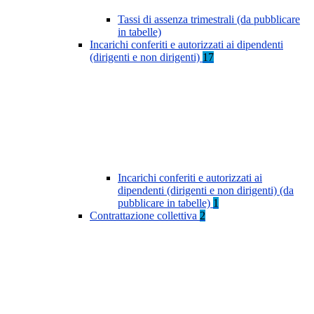
Tassi di assenza trimestrali (da pubblicare
in tabelle)
Incarichi conferiti e autorizzati ai dipendenti
(dirigenti e non dirigenti)
17
Incarichi conferiti e autorizzati ai
dipendenti (dirigenti e non dirigenti) (da
pubblicare in tabelle)
1
Contrattazione collettiva
2