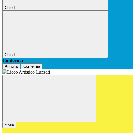
Chiudi
Chiudi
Conferma
Annulla
Conferma
close