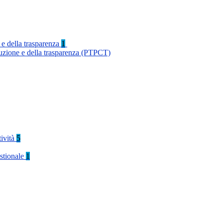
 e della trasparenza
1
ruzione e della trasparenza (PTPCT)
tività
5
stionale
1