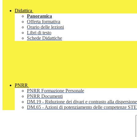
Didattica
Panoramica
Offerta formativa
Orario delle lezioni
Libri di testo
Schede Didattiche
PNRR
PNRR Formazione Personale
PNRR Documenti
DM.19 - Riduzione dei divari e contrasto alla dispersione
DM.65 - Azioni di potenziamento delle competenze STEM