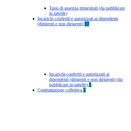
Tassi di assenza trimestrali (da pubblicare
in tabelle)
Incarichi conferiti e autorizzati ai dipendenti
(dirigenti e non dirigenti)
17
Incarichi conferiti e autorizzati ai
dipendenti (dirigenti e non dirigenti) (da
pubblicare in tabelle)
1
Contrattazione collettiva
2