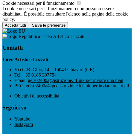
Cookie necessari per il funzionamento
I cookie necessari per il funzionamento non possono essere
disabilitati. È possibile consultare l'elenco nella pagina della cookie
policy.
Accetta tutti
Salva le preferenze
Liceo Artistico Luzzati
Contatti
Liceo Artistico Luzzati
Via G.B. Ghio, 14 – 16043 Chiavari (GE)
Tel:
+39 0185 307754
Email:
geis02400a@istruzione.it
Link per inviare una mail
PEC:
geis02400a@pec.istruzione.it
Link per inviare una mail
Obiettivi di accessibilità
Seguici su
Youtube
Instagram