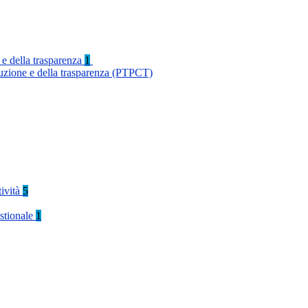
 e della trasparenza
1
ruzione e della trasparenza (PTPCT)
tività
5
stionale
1