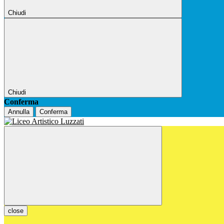
Chiudi
Chiudi
Conferma
Annulla
Conferma
close