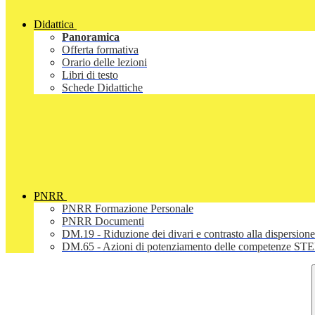
Didattica
Panoramica
Offerta formativa
Orario delle lezioni
Libri di testo
Schede Didattiche
PNRR
PNRR Formazione Personale
PNRR Documenti
DM.19 - Riduzione dei divari e contrasto alla dispersione
DM.65 - Azioni di potenziamento delle competenze STEM