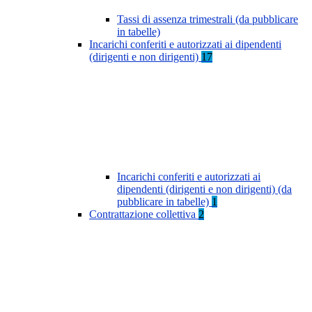
Tassi di assenza trimestrali (da pubblicare
in tabelle)
Incarichi conferiti e autorizzati ai dipendenti
(dirigenti e non dirigenti)
17
Incarichi conferiti e autorizzati ai
dipendenti (dirigenti e non dirigenti) (da
pubblicare in tabelle)
1
Contrattazione collettiva
2