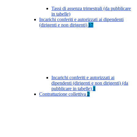
Tassi di assenza trimestrali (da pubblicare
in tabelle)
Incarichi conferiti e autorizzati ai dipendenti
(dirigenti e non dirigenti)
17
Incarichi conferiti e autorizzati ai
dipendenti (dirigenti e non dirigenti) (da
pubblicare in tabelle)
1
Contrattazione collettiva
2