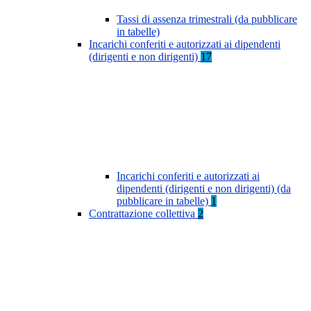
Tassi di assenza trimestrali (da pubblicare
in tabelle)
Incarichi conferiti e autorizzati ai dipendenti
(dirigenti e non dirigenti)
17
Incarichi conferiti e autorizzati ai
dipendenti (dirigenti e non dirigenti) (da
pubblicare in tabelle)
1
Contrattazione collettiva
2