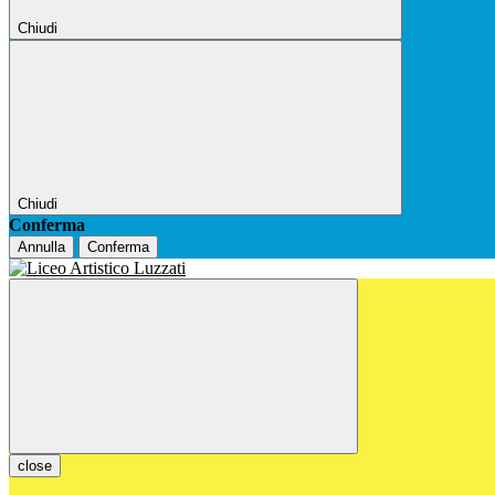
Chiudi
Chiudi
Conferma
Annulla
Conferma
close