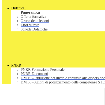
Didattica
Panoramica
Offerta formativa
Orario delle lezioni
Libri di testo
Schede Didattiche
PNRR
PNRR Formazione Personale
PNRR Documenti
DM.19 - Riduzione dei divari e contrasto alla dispersione
DM.65 - Azioni di potenziamento delle competenze STEM