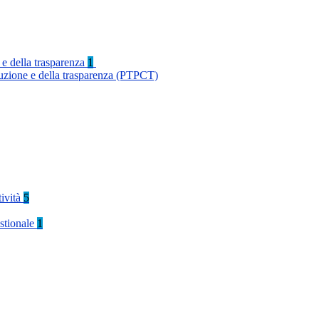
 e della trasparenza
1
ruzione e della trasparenza (PTPCT)
tività
5
stionale
1