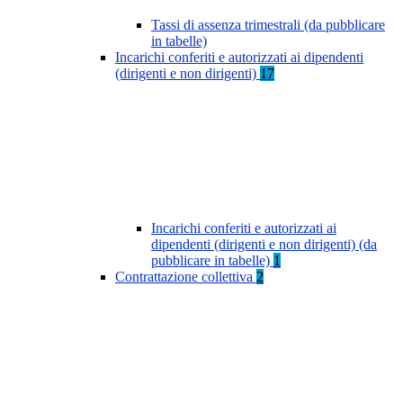
Tassi di assenza trimestrali (da pubblicare
in tabelle)
Incarichi conferiti e autorizzati ai dipendenti
(dirigenti e non dirigenti)
17
Incarichi conferiti e autorizzati ai
dipendenti (dirigenti e non dirigenti) (da
pubblicare in tabelle)
1
Contrattazione collettiva
2