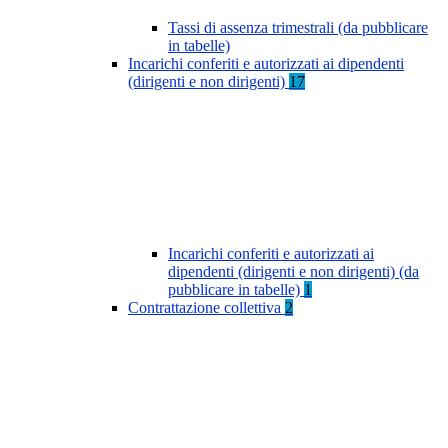
Tassi di assenza trimestrali (da pubblicare
in tabelle)
Incarichi conferiti e autorizzati ai dipendenti
(dirigenti e non dirigenti)
17
Incarichi conferiti e autorizzati ai
dipendenti (dirigenti e non dirigenti) (da
pubblicare in tabelle)
1
Contrattazione collettiva
2