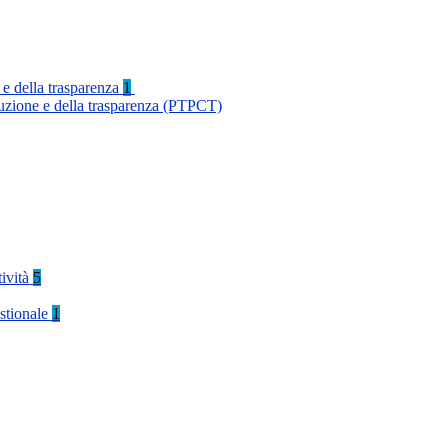
 e della trasparenza
1
ruzione e della trasparenza (PTPCT)
tività
5
stionale
1