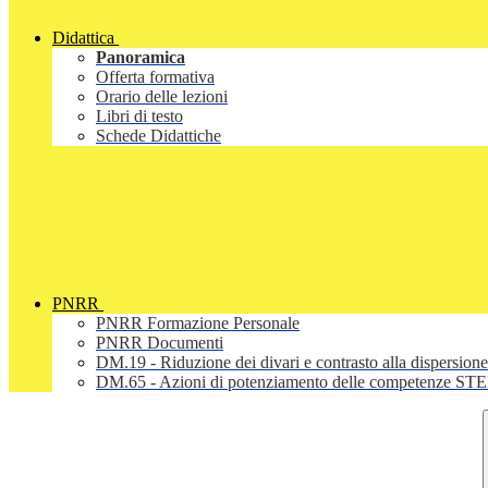
Didattica
Panoramica
Offerta formativa
Orario delle lezioni
Libri di testo
Schede Didattiche
PNRR
PNRR Formazione Personale
PNRR Documenti
DM.19 - Riduzione dei divari e contrasto alla dispersione
DM.65 - Azioni di potenziamento delle competenze STEM