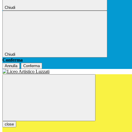
Chiudi
Chiudi
Conferma
Annulla
Conferma
close