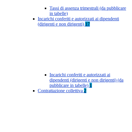
Tassi di assenza trimestrali (da pubblicare
in tabelle)
Incarichi conferiti e autorizzati ai dipendenti
(dirigenti e non dirigenti)
17
Incarichi conferiti e autorizzati ai
dipendenti (dirigenti e non dirigenti) (da
pubblicare in tabelle)
1
Contrattazione collettiva
2