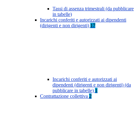
Tassi di assenza trimestrali (da pubblicare
in tabelle)
Incarichi conferiti e autorizzati ai dipendenti
(dirigenti e non dirigenti)
17
Incarichi conferiti e autorizzati ai
dipendenti (dirigenti e non dirigenti) (da
pubblicare in tabelle)
1
Contrattazione collettiva
2