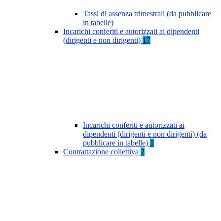
Tassi di assenza trimestrali (da pubblicare
in tabelle)
Incarichi conferiti e autorizzati ai dipendenti
(dirigenti e non dirigenti)
17
Incarichi conferiti e autorizzati ai
dipendenti (dirigenti e non dirigenti) (da
pubblicare in tabelle)
1
Contrattazione collettiva
2