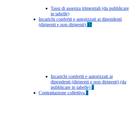
Tassi di assenza trimestrali (da pubblicare
in tabelle)
Incarichi conferiti e autorizzati ai dipendenti
(dirigenti e non dirigenti)
17
Incarichi conferiti e autorizzati ai
dipendenti (dirigenti e non dirigenti) (da
pubblicare in tabelle)
1
Contrattazione collettiva
2