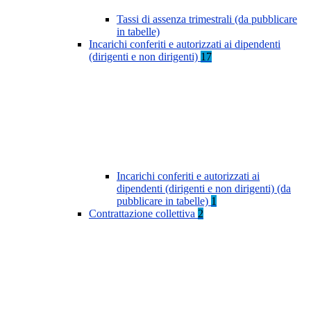
Tassi di assenza trimestrali (da pubblicare
in tabelle)
Incarichi conferiti e autorizzati ai dipendenti
(dirigenti e non dirigenti)
17
Incarichi conferiti e autorizzati ai
dipendenti (dirigenti e non dirigenti) (da
pubblicare in tabelle)
1
Contrattazione collettiva
2