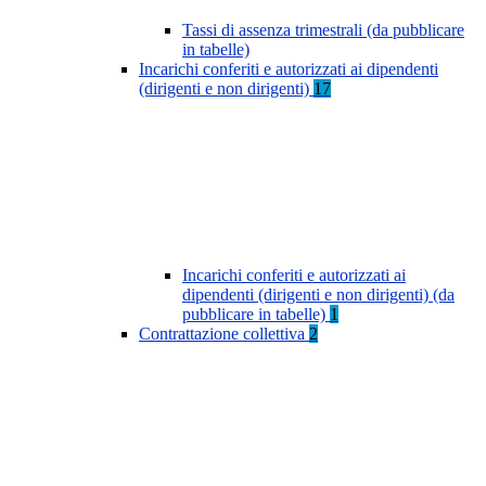
Tassi di assenza trimestrali (da pubblicare
in tabelle)
Incarichi conferiti e autorizzati ai dipendenti
(dirigenti e non dirigenti)
17
Incarichi conferiti e autorizzati ai
dipendenti (dirigenti e non dirigenti) (da
pubblicare in tabelle)
1
Contrattazione collettiva
2