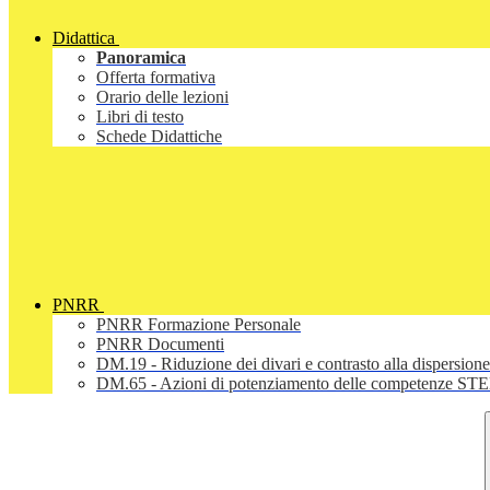
Didattica
Panoramica
Offerta formativa
Orario delle lezioni
Libri di testo
Schede Didattiche
PNRR
PNRR Formazione Personale
PNRR Documenti
DM.19 - Riduzione dei divari e contrasto alla dispersione
DM.65 - Azioni di potenziamento delle competenze STEM