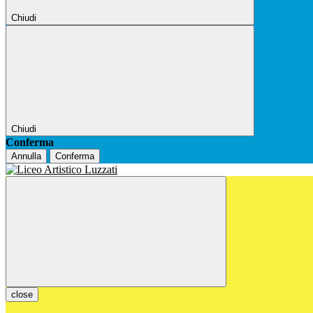
Chiudi
Chiudi
Conferma
Annulla
Conferma
close