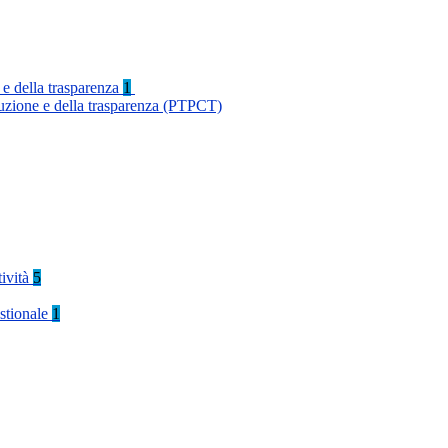
 e della trasparenza
1
ruzione e della trasparenza (PTPCT)
tività
5
stionale
1