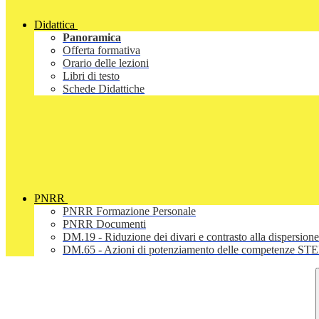
Didattica
Panoramica
Offerta formativa
Orario delle lezioni
Libri di testo
Schede Didattiche
PNRR
PNRR Formazione Personale
PNRR Documenti
DM.19 - Riduzione dei divari e contrasto alla dispersione
DM.65 - Azioni di potenziamento delle competenze STEM