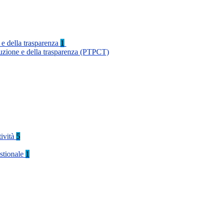
 e della trasparenza
1
ruzione e della trasparenza (PTPCT)
tività
5
stionale
1