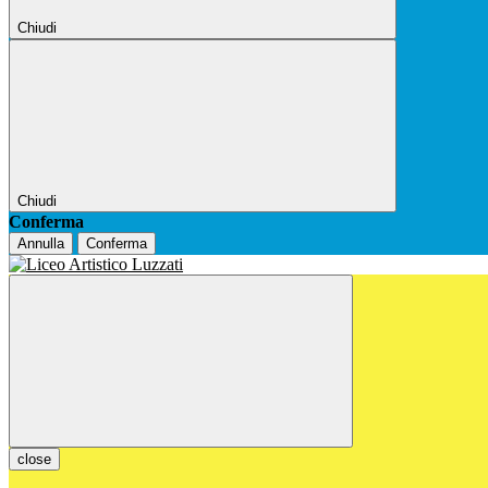
Chiudi
Chiudi
Conferma
Annulla
Conferma
close