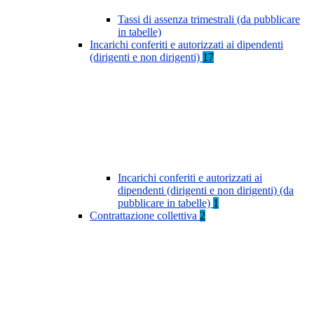
Tassi di assenza trimestrali (da pubblicare
in tabelle)
Incarichi conferiti e autorizzati ai dipendenti
(dirigenti e non dirigenti)
17
Incarichi conferiti e autorizzati ai
dipendenti (dirigenti e non dirigenti) (da
pubblicare in tabelle)
1
Contrattazione collettiva
2