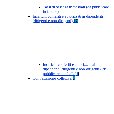
Tassi di assenza trimestrali (da pubblicare
in tabelle)
Incarichi conferiti e autorizzati ai dipendenti
(dirigenti e non dirigenti)
17
Incarichi conferiti e autorizzati ai
dipendenti (dirigenti e non dirigenti) (da
pubblicare in tabelle)
1
Contrattazione collettiva
2