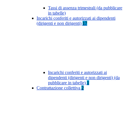
Tassi di assenza trimestrali (da pubblicare
in tabelle)
Incarichi conferiti e autorizzati ai dipendenti
(dirigenti e non dirigenti)
17
Incarichi conferiti e autorizzati ai
dipendenti (dirigenti e non dirigenti) (da
pubblicare in tabelle)
1
Contrattazione collettiva
2