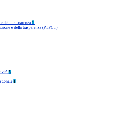
 e della trasparenza
1
ruzione e della trasparenza (PTPCT)
tività
5
stionale
1