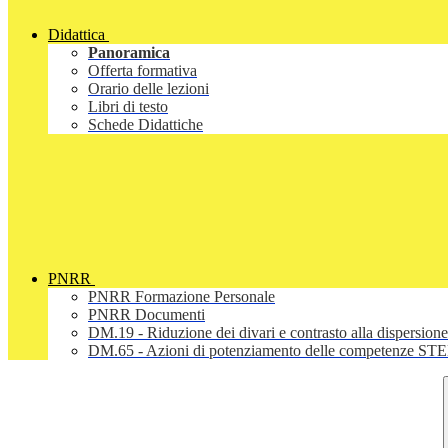
Didattica
Panoramica
Offerta formativa
Orario delle lezioni
Libri di testo
Schede Didattiche
PNRR
PNRR Formazione Personale
PNRR Documenti
DM.19 - Riduzione dei divari e contrasto alla dispersione
DM.65 - Azioni di potenziamento delle competenze STEM