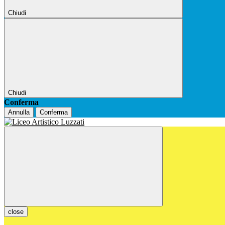
Chiudi
Chiudi
Conferma
Annulla
Conferma
close