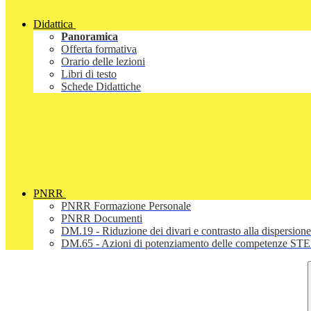
Didattica
Panoramica
Offerta formativa
Orario delle lezioni
Libri di testo
Schede Didattiche
PNRR
PNRR Formazione Personale
PNRR Documenti
DM.19 - Riduzione dei divari e contrasto alla dispersione
DM.65 - Azioni di potenziamento delle competenze STEM