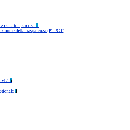
 e della trasparenza
1
ruzione e della trasparenza (PTPCT)
tività
5
stionale
1