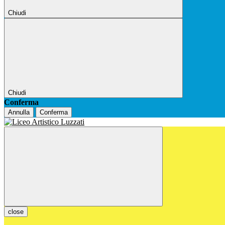
Chiudi
Chiudi
Conferma
Annulla
Conferma
close