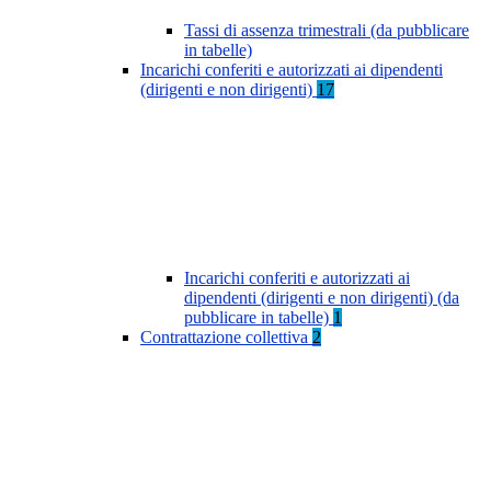
Tassi di assenza trimestrali (da pubblicare
in tabelle)
Incarichi conferiti e autorizzati ai dipendenti
(dirigenti e non dirigenti)
17
Incarichi conferiti e autorizzati ai
dipendenti (dirigenti e non dirigenti) (da
pubblicare in tabelle)
1
Contrattazione collettiva
2