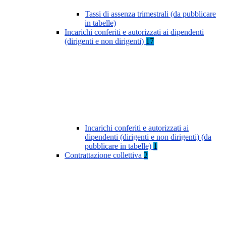
Tassi di assenza trimestrali (da pubblicare
in tabelle)
Incarichi conferiti e autorizzati ai dipendenti
(dirigenti e non dirigenti)
17
Incarichi conferiti e autorizzati ai
dipendenti (dirigenti e non dirigenti) (da
pubblicare in tabelle)
1
Contrattazione collettiva
2