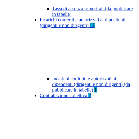
Tassi di assenza trimestrali (da pubblicare
in tabelle)
Incarichi conferiti e autorizzati ai dipendenti
(dirigenti e non dirigenti)
17
Incarichi conferiti e autorizzati ai
dipendenti (dirigenti e non dirigenti) (da
pubblicare in tabelle)
1
Contrattazione collettiva
2