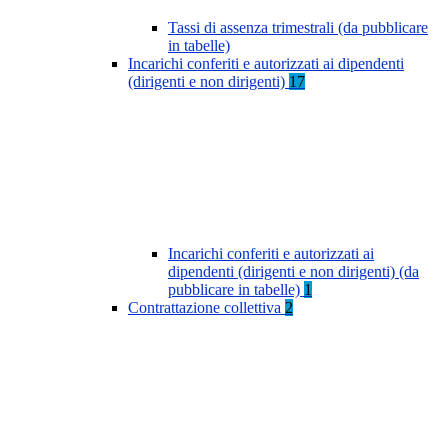
Tassi di assenza trimestrali (da pubblicare
in tabelle)
Incarichi conferiti e autorizzati ai dipendenti
(dirigenti e non dirigenti)
17
Incarichi conferiti e autorizzati ai
dipendenti (dirigenti e non dirigenti) (da
pubblicare in tabelle)
1
Contrattazione collettiva
2