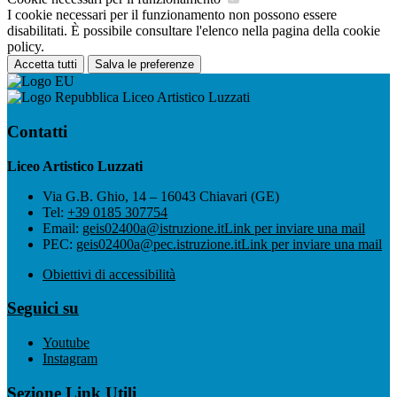
I cookie necessari per il funzionamento non possono essere
disabilitati. È possibile consultare l'elenco nella pagina della cookie
policy.
Accetta tutti
Salva le preferenze
Liceo Artistico Luzzati
Contatti
Liceo Artistico Luzzati
Via G.B. Ghio, 14 – 16043 Chiavari (GE)
Tel:
+39 0185 307754
Email:
geis02400a@istruzione.it
Link per inviare una mail
PEC:
geis02400a@pec.istruzione.it
Link per inviare una mail
Obiettivi di accessibilità
Seguici su
Youtube
Instagram
Sezione Link Utili