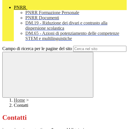
PNRR
PNRR Formazione Personale
PNRR Documenti
DM.19 - Riduzione dei divari e contrasto alla
dispersione scolastica
DM.65 - Azioni di potenziamento delle competenze
STEM e multilinguistiche
Campo di ricerca per le pagine del sito
Home
>
Contatti
Contatti