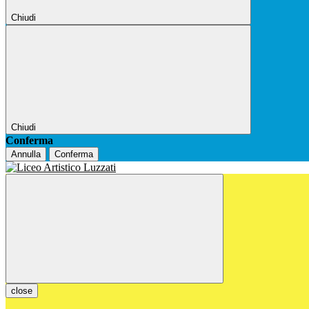
Chiudi
Chiudi
Conferma
Annulla
Conferma
close