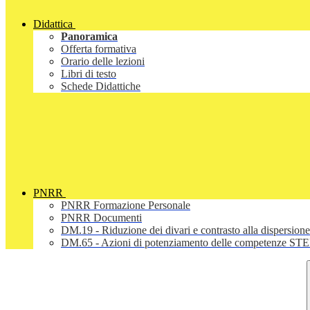
Didattica
Panoramica
Offerta formativa
Orario delle lezioni
Libri di testo
Schede Didattiche
PNRR
PNRR Formazione Personale
PNRR Documenti
DM.19 - Riduzione dei divari e contrasto alla dispersione
DM.65 - Azioni di potenziamento delle competenze STEM