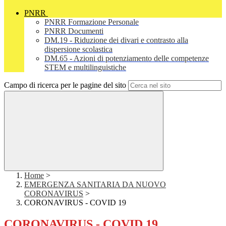
PNRR
PNRR Formazione Personale
PNRR Documenti
DM.19 - Riduzione dei divari e contrasto alla
dispersione scolastica
DM.65 - Azioni di potenziamento delle competenze
STEM e multilinguistiche
Campo di ricerca per le pagine del sito
Home
>
EMERGENZA SANITARIA DA NUOVO
CORONAVIRUS
>
CORONAVIRUS - COVID 19
CORONAVIRUS - COVID 19