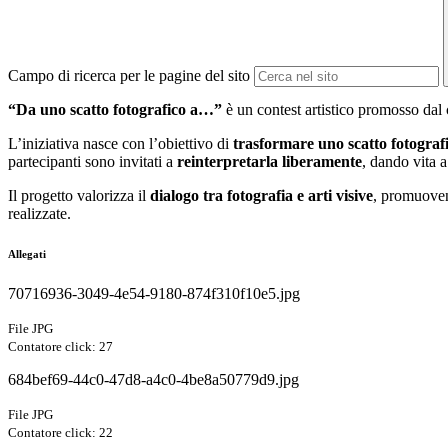
Campo di ricerca per le pagine del sito
“Da uno scatto fotografico a…”
è un contest artistico promosso dal
L’iniziativa nasce con l’obiettivo di
trasformare uno scatto fotograf
partecipanti sono invitati a
reinterpretarla liberamente
, dando vita a
Il progetto valorizza il
dialogo tra fotografia e arti visive
, promuove
realizzate.
Allegati
70716936-3049-4e54-9180-874f310f10e5.jpg
File JPG
Contatore click: 27
684bef69-44c0-47d8-a4c0-4be8a50779d9.jpg
File JPG
Contatore click: 22