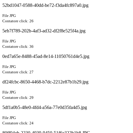
52bd1047-0588-40dd-be72-f3da4fc897a0.jpg
File JPG
Contatore click: 26
5eb7f789-202b-4af3-ad32-df2f8e525f4a.jpg
File JPG
Contatore click: 36
0ed7a65e-8488-45ad-8e14-11050761d4e5.jpg
File JPG
Contatore click: 27
df24fcbc-8650-4468-b7dc-2212e87b1b29.jpg
File JPG
Contatore click: 29
5df1a0b5-48e0-4fd4-a56a-77e0d35fa4d5.jpg
File JPG
Contatore click: 24
80ff04eb-2230-4939-9450-51f6e322b1b8.JPG