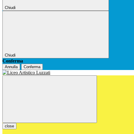
Chiudi
Chiudi
Conferma
Annulla
Conferma
close