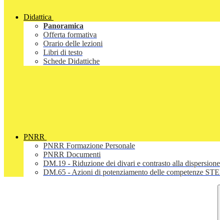
Didattica
Panoramica
Offerta formativa
Orario delle lezioni
Libri di testo
Schede Didattiche
PNRR
PNRR Formazione Personale
PNRR Documenti
DM.19 - Riduzione dei divari e contrasto alla dispersione
DM.65 - Azioni di potenziamento delle competenze STEM