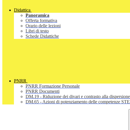
Didattica
Panoramica
Offerta formativa
Orario delle lezioni
Libri di testo
Schede Didattiche
PNRR
PNRR Formazione Personale
PNRR Documenti
DM.19 - Riduzione dei divari e contrasto alla dispersione
DM.65 - Azioni di potenziamento delle competenze STEM