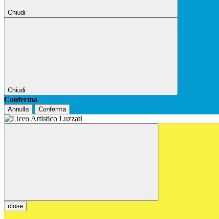
Chiudi
Chiudi
Conferma
Annulla
Conferma
close