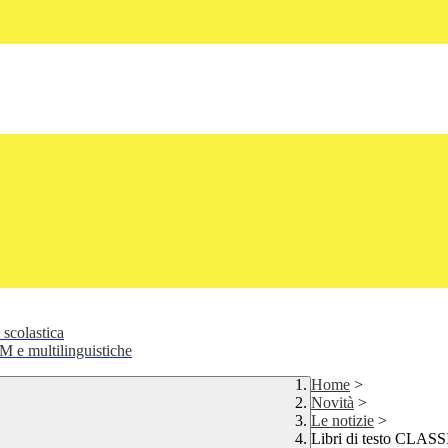
 scolastica
 e multilinguistiche
Home
>
Novità
>
Le notizie
>
Libri di testo CLA