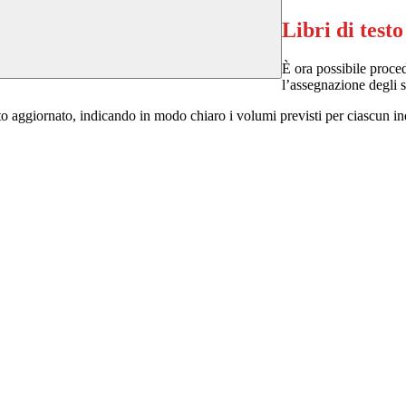
Libri di te
È ora possibile procede
l’assegnazione degli s
to aggiornato, indicando in modo chiaro i volumi previsti per ciascun ind