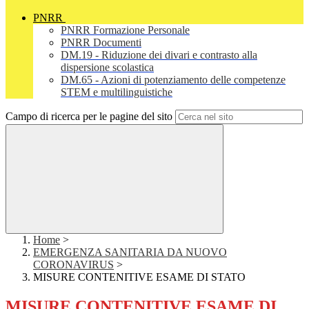
PNRR
PNRR Formazione Personale
PNRR Documenti
DM.19 - Riduzione dei divari e contrasto alla
dispersione scolastica
DM.65 - Azioni di potenziamento delle competenze
STEM e multilinguistiche
Campo di ricerca per le pagine del sito
Home
>
EMERGENZA SANITARIA DA NUOVO
CORONAVIRUS
>
MISURE CONTENITIVE ESAME DI STATO
MISURE CONTENITIVE ESAME DI