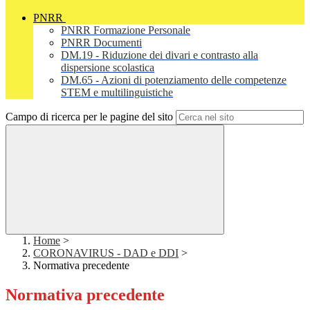
PNRR
PNRR Formazione Personale
PNRR Documenti
DM.19 - Riduzione dei divari e contrasto alla
dispersione scolastica
DM.65 - Azioni di potenziamento delle competenze
STEM e multilinguistiche
Campo di ricerca per le pagine del sito
Home
>
CORONAVIRUS - DAD e DDI
>
Normativa precedente
Normativa precedente