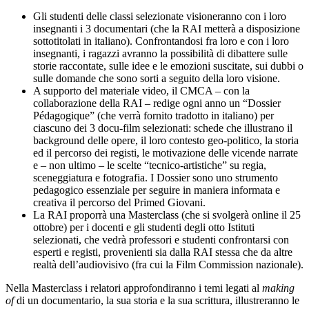
Gli studenti delle classi selezionate visioneranno con i loro
insegnanti i 3 documentari (che la RAI metterà a disposizione
sottotitolati in italiano). Confrontandosi fra loro e con i loro
insegnanti, i ragazzi avranno la possibilità di dibattere sulle
storie raccontate, sulle idee e le emozioni suscitate, sui dubbi o
sulle domande che sono sorti a seguito della loro visione.
A supporto del materiale video, il CMCA – con la
collaborazione della RAI – redige ogni anno un “Dossier
Pédagogique” (che verrà fornito tradotto in italiano) per
ciascuno dei 3 docu-film selezionati: schede che illustrano il
background delle opere, il loro contesto geo-politico, la storia
ed il percorso dei registi, le motivazione delle vicende narrate
e – non ultimo – le scelte “tecnico-artistiche” su regia,
sceneggiatura e fotografia. I Dossier sono uno strumento
pedagogico essenziale per seguire in maniera informata e
creativa il percorso del Primed Giovani.
La RAI proporrà una Masterclass (che si svolgerà
online
il 25
ottobre) per i docenti e gli studenti degli otto Istituti
selezionati, che vedrà professori e studenti confrontarsi con
esperti e registi, provenienti sia dalla RAI stessa che da altre
realtà dell’audiovisivo (fra cui la Film Commission nazionale).
Nella Masterclass i relatori approfondiranno i temi legati al
making
of
di un documentario, la sua storia e la sua scrittura, illustreranno le