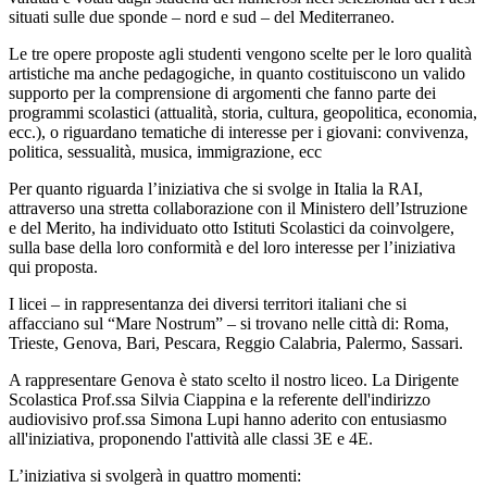
situati sulle due sponde – nord e sud – del Mediterraneo.
Le tre opere proposte agli studenti vengono scelte per le loro qualità
artistiche ma anche pedagogiche, in quanto costituiscono un valido
supporto per la comprensione di argomenti che fanno parte dei
programmi scolastici (attualità, storia, cultura, geopolitica, economia,
ecc.), o riguardano tematiche di interesse per i giovani: convivenza,
politica, sessualità, musica, immigrazione, ecc
Per quanto riguarda l’iniziativa che si svolge in Italia la RAI,
attraverso una stretta collaborazione con il Ministero dell’Istruzione
e del Merito, ha individuato
otto Istituti Scolastici da coinvolgere,
sulla base della loro conformità e del loro interesse per l’iniziativa
qui proposta.
I licei – in rappresentanza dei diversi territori italiani che si
affacciano sul “Mare Nostrum” – si trovano nelle città di: Roma,
Trieste, Genova, Bari, Pescara, Reggio Calabria, Palermo, Sassari.
A rappresentare Genova è stato scelto il nostro liceo. La Dirigente
Scolastica Prof.ssa Silvia Ciappina e la referente dell'indirizzo
audiovisivo prof.ssa Simona Lupi hanno aderito con entusiasmo
all'iniziativa, proponendo l'attività alle classi 3E e 4E.
L’iniziativa si svolgerà in quattro momenti: