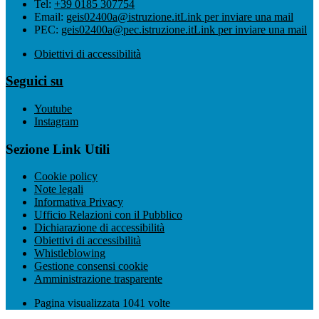
Tel:
+39 0185 307754
Email:
geis02400a@istruzione.it
Link per inviare una mail
PEC:
geis02400a@pec.istruzione.it
Link per inviare una mail
Obiettivi di accessibilità
Seguici su
Youtube
Instagram
Sezione Link Utili
Cookie policy
Note legali
Informativa Privacy
Ufficio Relazioni con il Pubblico
Dichiarazione di accessibilità
Obiettivi di accessibilità
Whistleblowing
Gestione consensi cookie
Amministrazione trasparente
Pagina visualizzata
1041
volte