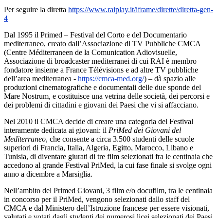
Per seguire la diretta
https://www.raiplay.it/iframe/dirette/diretta-gen-
4
Dal 1995 il Primed – Festival del Corto e del Documentario
mediterraneo, creato dall’Associazione di TV Pubbliche CMCA
(Centre Méditerraneen de la Comunication Adiovisuelle,
Associazione di broadcaster mediterranei di cui RAI è membro
fondatore insieme a France Télévisions e ad altre TV pubbliche
dell’area mediterranea -
https://cmca-med.org/
) – dà spazio alle
produzioni cinematografiche e documentali delle due sponde del
Mare Nostrum, e costituisce una vetrina delle società, dei percorsi e
dei problemi di cittadini e giovani dei Paesi che vi si affacciano.
Nel 2010 il CMCA decide di creare una categoria del Festival
interamente dedicata ai giovani: il
PriMed dei Giovani del
Mediterraneo
, che consente a circa 3.500 studenti delle scuole
superiori di Francia, Italia, Algeria, Egitto, Marocco, Libano e
Tunisia, di diventare giurati di tre film selezionati fra le centinaia che
accedono al grande Festival PriMed, la cui fase finale si svolge ogni
anno a dicembre a Marsiglia.
Nell’ambito del Primed Giovani, 3 film e/o docufilm, tra le centinaia
in concorso per il PriMed, vengono selezionati dallo staff del
CMCA e dal Ministero dell’Istruzione francese per essere visionati,
valutati e votati dagli studenti dei numerosi licei selezionati dei Paesi