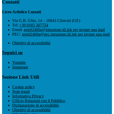
Contatti
Liceo Artistico Luzzati
Via G.B. Ghio, 14 – 16043 Chiavari (GE)
Tel:
+39 0185 307754
Email:
geis02400a@istruzione.it
Link per inviare una mail
PEC:
geis02400a@pec.istruzione.it
Link per inviare una mail
Obiettivi di accessibilità
Seguici su
Youtube
Instagram
Sezione Link Utili
Cookie policy
Note legali
Informativa Privacy
Ufficio Relazioni con il Pubblico
Dichiarazione di accessibilità
Obiettivi di accessibilità