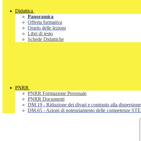
Didattica
Panoramica
Offerta formativa
Orario delle lezioni
Libri di testo
Schede Didattiche
PNRR
PNRR Formazione Personale
PNRR Documenti
DM.19 - Riduzione dei divari e contrasto alla dispersione
DM.65 - Azioni di potenziamento delle competenze STEM