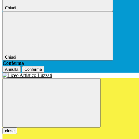
Chiudi
Chiudi
Conferma
Annulla
Conferma
close