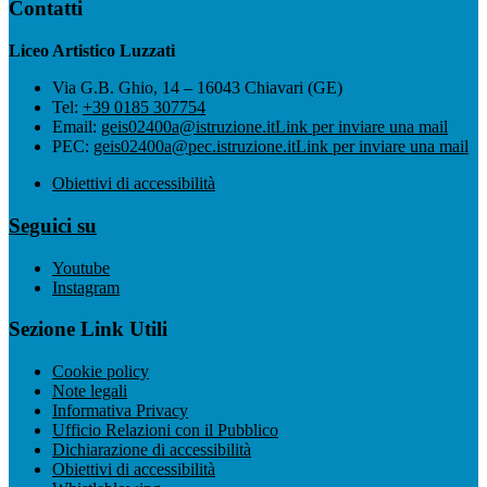
Contatti
Liceo Artistico Luzzati
Via G.B. Ghio, 14 – 16043 Chiavari (GE)
Tel:
+39 0185 307754
Email:
geis02400a@istruzione.it
Link per inviare una mail
PEC:
geis02400a@pec.istruzione.it
Link per inviare una mail
Obiettivi di accessibilità
Seguici su
Youtube
Instagram
Sezione Link Utili
Cookie policy
Note legali
Informativa Privacy
Ufficio Relazioni con il Pubblico
Dichiarazione di accessibilità
Obiettivi di accessibilità