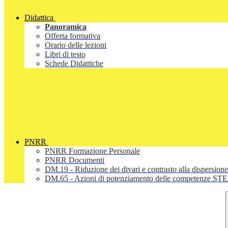
Didattica
Panoramica
Offerta formativa
Orario delle lezioni
Libri di testo
Schede Didattiche
PNRR
PNRR Formazione Personale
PNRR Documenti
DM.19 - Riduzione dei divari e contrasto alla dispersione
DM.65 - Azioni di potenziamento delle competenze STEM