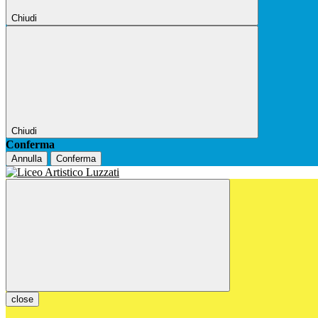
Chiudi
Chiudi
Conferma
Annulla
Conferma
close