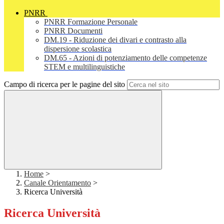
PNRR
PNRR Formazione Personale
PNRR Documenti
DM.19 - Riduzione dei divari e contrasto alla
dispersione scolastica
DM.65 - Azioni di potenziamento delle competenze
STEM e multilinguistiche
Campo di ricerca per le pagine del sito
Home
>
Canale Orientamento
>
Ricerca Università
Ricerca Università