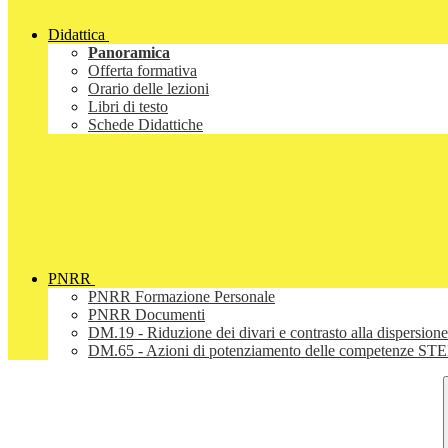
Didattica
Panoramica
Offerta formativa
Orario delle lezioni
Libri di testo
Schede Didattiche
PNRR
PNRR Formazione Personale
PNRR Documenti
DM.19 - Riduzione dei divari e contrasto alla dispersione
DM.65 - Azioni di potenziamento delle competenze STEM