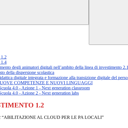
1.2
1.4
degli animatori digitali nell’ambito della linea di investimento 2.
 della dispersione scolastica
 digitale integrata e formazione alla transizione digitale del person
3.1 NUOVE COMPETENZE E NUOVI LINGUAGGI
la 4.0 - Azione 1 - Next generation classroom
la 4.0 - Azione 2 - Next generation labs
STIMENTO 1.2
2 “ABILITAZIONE AL CLOUD PER LE PA LOCALI”