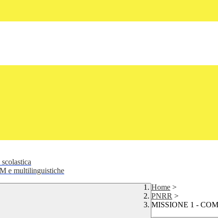
 scolastica
 e multilinguistiche
Home
>
PNRR
>
MISSIONE 1 - CO