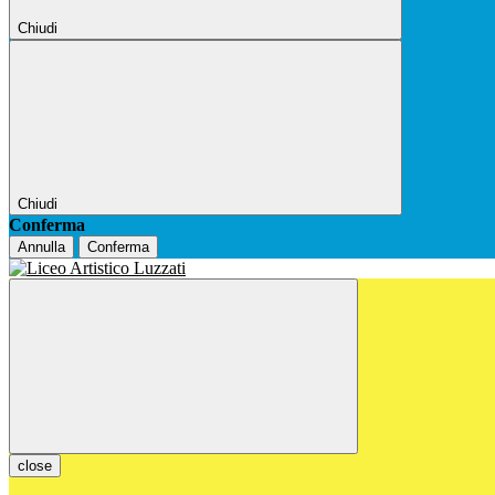
Chiudi
Chiudi
Conferma
Annulla
Conferma
close