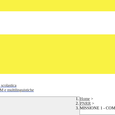
 scolastica
 e multilinguistiche
Home
>
PNRR
>
MISSIONE 1 - CO