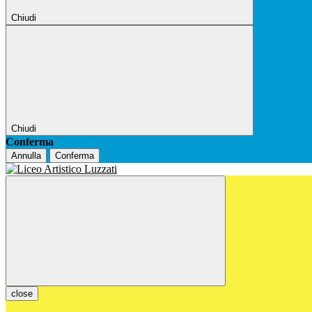
Chiudi
Chiudi
Conferma
Annulla
Conferma
close