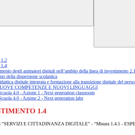
1.2
1.4
degli animatori digitali nell’ambito della linea di investimento 2.
 della dispersione scolastica
 digitale integrata e formazione alla transizione digitale del person
3.1 NUOVE COMPETENZE E NUOVI LINGUAGGI
la 4.0 - Azione 1 - Next generation classroom
la 4.0 - Azione 2 - Next generation labs
STIMENTO 1.4
“SERVIZI E CITTADINANZA DIGITALE” - “Misura 1.4.1 - ES