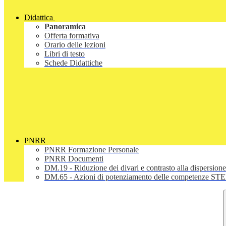
Didattica
Panoramica
Offerta formativa
Orario delle lezioni
Libri di testo
Schede Didattiche
PNRR
PNRR Formazione Personale
PNRR Documenti
DM.19 - Riduzione dei divari e contrasto alla dispersione
DM.65 - Azioni di potenziamento delle competenze STEM