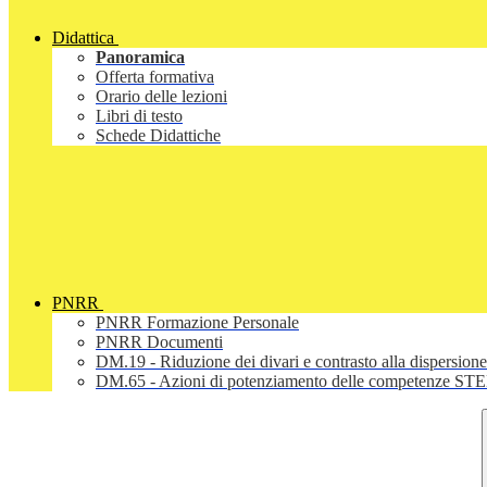
Didattica
Panoramica
Offerta formativa
Orario delle lezioni
Libri di testo
Schede Didattiche
PNRR
PNRR Formazione Personale
PNRR Documenti
DM.19 - Riduzione dei divari e contrasto alla dispersione
DM.65 - Azioni di potenziamento delle competenze STEM