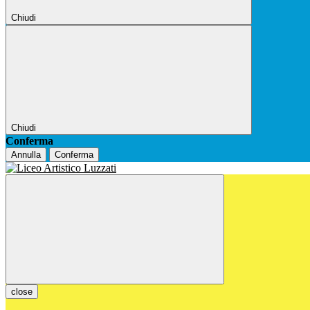
Chiudi
Chiudi
Conferma
Annulla
Conferma
close